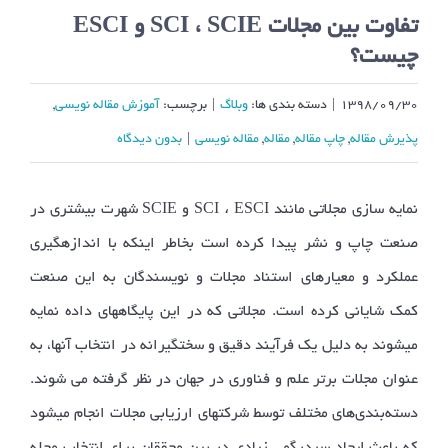
تفاوت بین مجلات SCI ، SCIE و ESCI
چیست؟
۱۳۹۸/۰۹/۳۰
|
دسته بندی ها:
وبلاگ
|
برچسب:
آموزش مقاله نویسی
,
پذیرش مقاله
,
چاپ مقاله
,
مقاله
,
مقاله نویسی
|
بدون ديدگاه
SCIE
SCI ، ESCI
نمایه سازی مجلاتی مانند
و
شهرت بیشتری در
صنعت چاپ و نشر پیدا کرده است بخاطر اینکه با اندازه­گیری
عملکرد و معیارهای استناد مجلات و نویسندگان به این صنعت
کمک شایانی کرده است. مجلاتی که در این پایگاه­های داده نمایه
می­شوند به دلیل یک فرآیند دقیق و سخت­گیرانه در انتخاب آنها، به
عنوان مجلات برتر علم و فناوری در جهان در نظر گرفته می شوند.
دسته‌­بندی­‌های مختلف توسط شرکت­های ارزیابی مجلات انجام می­شود