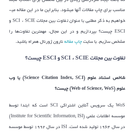
که باعث ایجاد سردرگمی زیادی در بین محققان برای انتخاب مجله
مناسب برای چاپ مقالات آنها می­شود. بنابراین ما در این مقاله می­
SCI ، SCIE
خواهیم به ذکر مطلبی با عنوان تفاوت بین مجلات
و
ESCI
چیست؟ بپردازیم و در این مجال، مهمترین تفاوت‌ها را
مشخص سازیم. با سایت
چاپ مقاله
نارون ژورنال همراه باشید.
ESCI
SCI ، SCIE
تفاوت بین مجلات
و
چیست؟
Science Citation Index, SC
I
شاخص استناد علوم (
) یا وب
Web of Science, WoS
علوم
(
)
چیست؟
SCI
WoS
یک سرویس آنلاین اشتراکی
است که ابتدا توسط
Institute for Scientific Information
ISI
موسسه اطلاعات علمی (
,
)
ISI
در سال ۱۹۶۴ تولید شده است.
در سال ۱۹۹۲ توسط موسسه