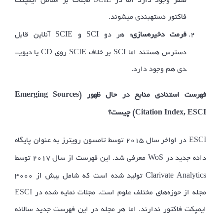
صفر وجود دارد اما در
مجلات بر اساس ایمپکت
فاکتور دسته­بندی می­شوند.
SCIE
SCI
فرمت دخیره­‌سازی:
هر دو
و
آنلاین قابل
SCIE
SCI
دسترس هستند اما
بر خلاف
روی CD یا دی­وی­
دی هم وجود دارد.
Emerging Sources
فهرست استنادی منابع در حال ظهور (
Citation Index, ESC
I
) چیست؟
ESCI
در اواخر سال ۲۰۱۵ توسط تامسون رویترز به عنوان پایگاه
WoS
داده جدید در
معرفی شد. این فهرست از سال ۲۰۱۷ توسط
Clarivate Analytics
تولید شده است که شامل بیش از ۳۰۰۰
مجله از حوزه‌­های مختلف علوم است. مجلات نمایه شده در ESCI
ایمپکت فاکتور ندارند. اما هر مجله در این فهرست جدید سالانه