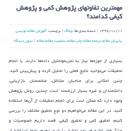
مهمترین تفاوتهای پژوهش کمی و پژوهش
کیفی کدامند؟
۱۳۹۸/۱۰/۱۱
|
دسته بندی ها:
وبلاگ
|
برچسب:
آموزش مقاله نویسی
,
پذیرش مقاله
,
ترجمه مقاله
,
چاپ مقاله
,
سابمیت مقاله
,
مقاله
|
بدون ديدگاه
بسیاری از حوزه‌ها نیاز به تجزیه‌وتحلیل داده‌ها دارند. با انجام
تحقیقات می‌توانید نتایج فعلی را تحلیل کرده و پیش‌بینی کنید.
چنین امکانی برای صاحبان مشاغل، متخصصان بازاریابی،
دانشمندان و غیره بسیار ارزشمند است. چندین روش پژوهش
وجود دارد که ممکن است برای انجام تحقیقات از آن‌ها استفاده
کنید. در این مقاله می‌خواهیم دو نوع تحقیق مختلف را بررسی
کنیم: تحقیق کمی و تحقیق کیفی. قصد داریم خصوصیات و
ویژگی‌های اولیه هر نوع تحقیق را شرح دهیم، نحوه استفاده از